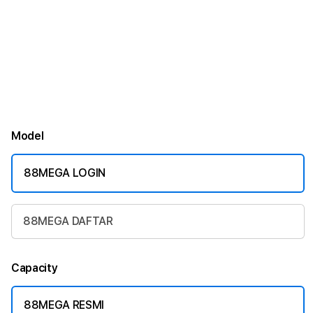
Model
88MEGA LOGIN
88MEGA DAFTAR
Capacity
88MEGA RESMI