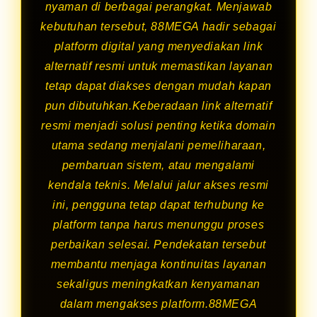
nyaman di berbagai perangkat. Menjawab
kebutuhan tersebut, 88MEGA hadir sebagai
platform digital yang menyediakan link
alternatif resmi untuk memastikan layanan
tetap dapat diakses dengan mudah kapan
pun dibutuhkan.Keberadaan link alternatif
resmi menjadi solusi penting ketika domain
utama sedang menjalani pemeliharaan,
pembaruan sistem, atau mengalami
kendala teknis. Melalui jalur akses resmi
ini, pengguna tetap dapat terhubung ke
platform tanpa harus menunggu proses
perbaikan selesai. Pendekatan tersebut
membantu menjaga kontinuitas layanan
sekaligus meningkatkan kenyamanan
dalam mengakses platform.88MEGA