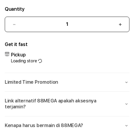
Quantity
Decrease
Incr
quantity
quant
for
for
Get it fast
88MEGA
88M
~
~
Pickup
Link
Link
Loading store
Alternatif
Alter
Resmi
Resm
Slot
Slot
Limited Time Promotion
Online
Onlin
Penuh
Penu
Kejutan
Kejut
Link alternatif 88MEGA apakah aksesnya
Fantastis
Fanta
terjamin?
Kenapa harus bermain di 88MEGA?