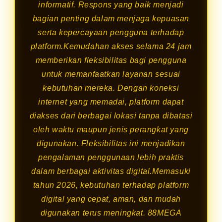
informatif. Respons yang baik menjadi
bagian penting dalam menjaga kepuasan
serta kepercayaan pengguna terhadap
platform.Kemudahan akses selama 24 jam
memberikan fleksibilitas bagi pengguna
untuk memanfaatkan layanan sesuai
kebutuhan mereka. Dengan koneksi
internet yang memadai, platform dapat
diakses dari berbagai lokasi tanpa dibatasi
oleh waktu maupun jenis perangkat yang
digunakan. Fleksibilitas ini menjadikan
pengalaman penggunaan lebih praktis
dalam berbagai aktivitas digital.Memasuki
tahun 2026, kebutuhan terhadap platform
digital yang cepat, aman, dan mudah
digunakan terus meningkat. 88MEGA