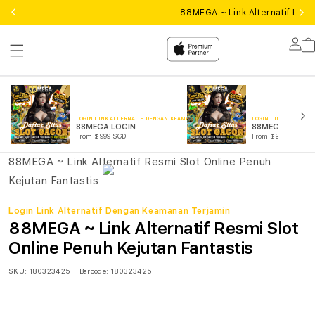
88MEGA ~ Link Alternatif Resm
Lo
in
LOGIN LINK ALTERNATIF DENGAN KEAMANAN TERJAMIN
LOGIN LINK ALTERNA
88MEGA LOGIN
88MEGA DAFTA
From $999 SGD
From $999 SGD
88MEGA ~ Link Alternatif Resmi Slot Online Penuh
Kejutan Fantastis
Login Link Alternatif Dengan Keamanan Terjamin
88MEGA ~ Link Alternatif Resmi Slot
Online Penuh Kejutan Fantastis
SKU:
180323425
Barcode:
180323425