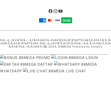
Facebook
Instagram
YouTube
Payment
methods
Ã¢â‚¬â„¢ÃƒÆ’Ã¢â‚¬ ÃƒÂ¢Ã¢â€šÂ¬Ã¢â€žÂ¢ÃƒÆ’Ã†â€™Ãƒâ€šÃ‚Â¢ÃƒÆ’Ã‚
Ãƒâ€šÃ‚Â¡ÃƒÆ’Ã†â€™Ãƒâ€ Ã¢â‚¬â„¢ÃƒÆ’Ã‚Â¢ÃƒÂ¢Ã¢â‚¬Å¡Ã‚Â¬Ãƒâ€¦Ã‚Â
Â¡ÃƒÆ’Ã¢â‚¬Å¡Ãƒâ€šÃ‚Â© 2026,
88MEGA
Powered by Shopify
PROMO
LOGIN
DAFTAR
WHATSAPP
LIVE CHAT